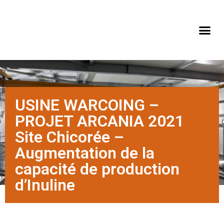
USINE WARCOING –
PROJET ARCANIA 2021
Site Chicorée –
Augmentation de la
capacité de production
d’Inuline