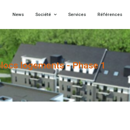
News
Société
Services
Références
locs logements - Phase 1